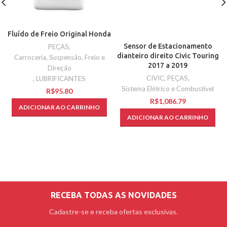
Fluído de Freio Original Honda
Sensor de Estacionamento
PEÇAS
,
dianteiro direito Civic Touring
Carroceria, Suspensão, Freio e
2017 a 2019
Direção
CIVIC
,
PEÇAS
,
,
LUBRIFICANTES
Sistema Elétrico e Combustível
R$
R$
ADICIONAR AO CARRINHO
ADICIONAR AO CARRINHO
RECEBA TODAS AS NOVIDADES
Cadastre-se e receba ofertas exclusivas.