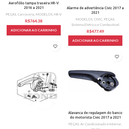
Aerofólio tampa traseira HR-V
2016 a 2021
Alarme de advertência Civic 2017 a
2021
PEÇAS
,
Carroceria
,
MODELOS
,
HR-V
MODELOS
,
CIVIC
,
PEÇAS
,
R$
Sistema Elétrico e Combustível
ADICIONAR AO CARRINHO
R$
ADICIONAR AO CARRINHO
Alavanca de regulagem do banco
do motorista Civic 2017 a 2021
PEÇAS
,
Ar Condicionado e Interior
,