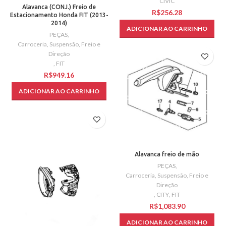
CIVIC
Alavanca (CONJ.) Freio de
R$
Estacionamento Honda FIT (2013-
2014)
ADICIONAR AO CARRINHO
PEÇAS
,
Carroceria, Suspensão, Freio e
Direção
,
FIT
R$
ADICIONAR AO CARRINHO
Alavanca freio de mão
PEÇAS
,
Carroceria, Suspensão, Freio e
Direção
,
CITY
,
FIT
R$
ADICIONAR AO CARRINHO