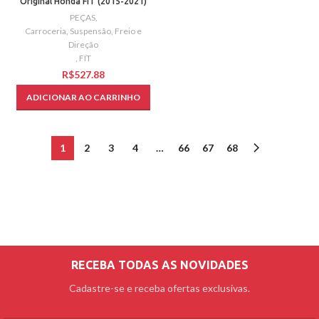
Original Honda FIT (2015-2021)
PEÇAS
,
Carroceria, Suspensão, Freio e
Direção
,
FIT
R$
ADICIONAR AO CARRINHO
1
2
3
4
…
66
67
68
RECEBA TODAS AS NOVIDADES
Cadastre-se e receba ofertas exclusivas.