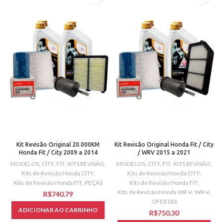
Kit Revisão Original 20.000KM
Kit Revisão Original Honda Fit / City
Honda Fit / City 2009 a 2014
/ WRV 2015 a 2021
MODELOS
,
CITY
,
FIT
,
KITS REVISÃO
,
MODELOS
,
CITY
,
FIT
,
KITS REVISÃO
,
Kits de Revisão Honda CITY
,
Kits de Revisão Honda CITY
,
Kits de Revisão Honda FIT
,
PEÇAS
Kits de Revisão Honda FIT
,
Kits de Revisão Honda WR-V
,
WR-V
,
R$
OFERTAS
ADICIONAR AO CARRINHO
R$