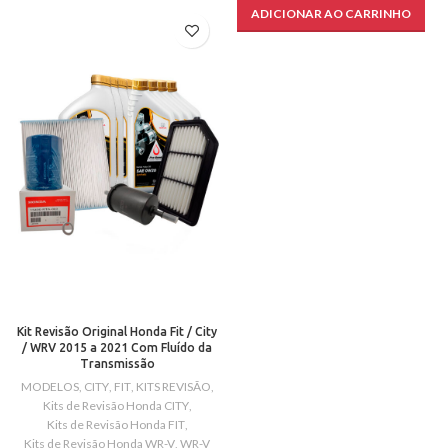
ADICIONAR AO CARRINHO
Kit Revisão Original Honda Fit / City
/ WRV 2015 a 2021 Com Fluído da
Transmissão
MODELOS
,
CITY
,
FIT
,
KITS REVISÃO
,
Kits de Revisão Honda CITY
,
Kits de Revisão Honda FIT
,
Kits de Revisão Honda WR-V
,
WR-V