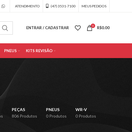
ATENDIMENTO
(47) 3531-7100
MEUS PEDIDOS
0
ENTRAR / CADASTRAR
R$
0.00
PNEUS
KITS REVISÃO
PEÇAS
PNEUS
WR-V
os
806 Produtos
0 Produtos
0 Produtos