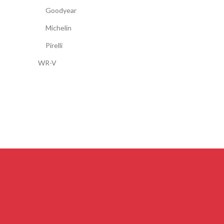
Goodyear
Michelin
Pirelli
WR-V