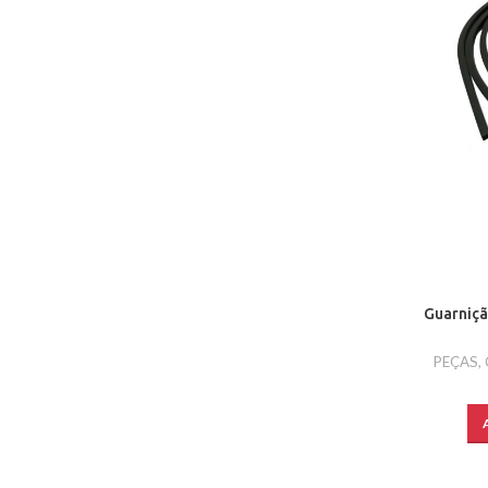
Guarniçã
PEÇAS
,