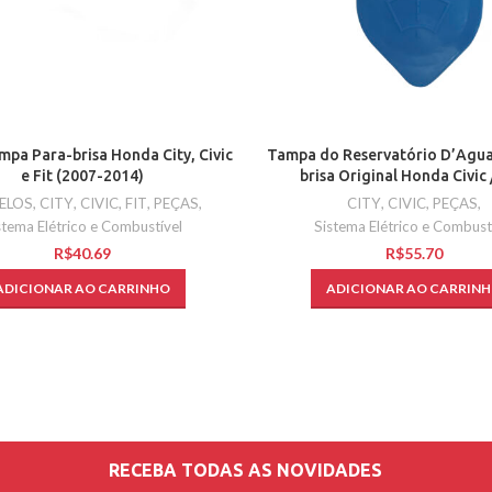
Tampa do Reservatório D’Agua
pa Para-brisa Honda City, Civic
brisa Original Honda Civic 
e Fit (2007-2014)
CITY
,
CIVIC
,
PEÇAS
,
ELOS
,
CITY
,
CIVIC
,
FIT
,
PEÇAS
,
Sistema Elétrico e Combust
stema Elétrico e Combustível
R$
R$
ADICIONAR AO CARRIN
ADICIONAR AO CARRINHO
RECEBA TODAS AS NOVIDADES