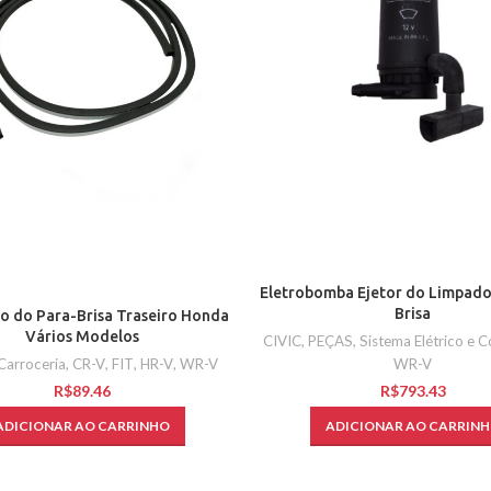
Eletrobomba Ejetor do Limpado
Brisa
o do Para-Brisa Traseiro Honda
Vários Modelos
CIVIC
,
PEÇAS
,
Sistema Elétrico e 
WR-V
Carroceria
,
CR-V
,
FIT
,
HR-V
,
WR-V
R$
R$
ADICIONAR AO CARRIN
ADICIONAR AO CARRINHO