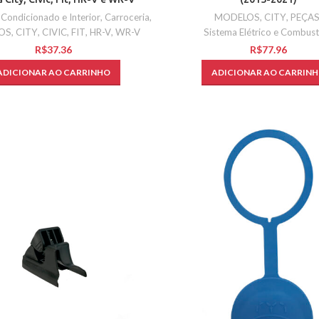
 Condicionado e Interior
,
Carroceria
,
MODELOS
,
CITY
,
PEÇA
OS
,
CITY
,
CIVIC
,
FIT
,
HR-V
,
WR-V
Sistema Elétrico e Combust
R$
R$
ADICIONAR AO CARRINHO
ADICIONAR AO CARRIN