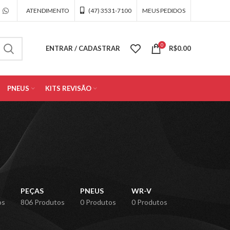
ATENDIMENTO
(47) 3531-7100
MEUS PEDIDOS
0
ENTRAR / CADASTRAR
R$
0.00
PNEUS
KITS REVISÃO
PEÇAS
PNEUS
WR-V
os
806 Produtos
0 Produtos
0 Produtos