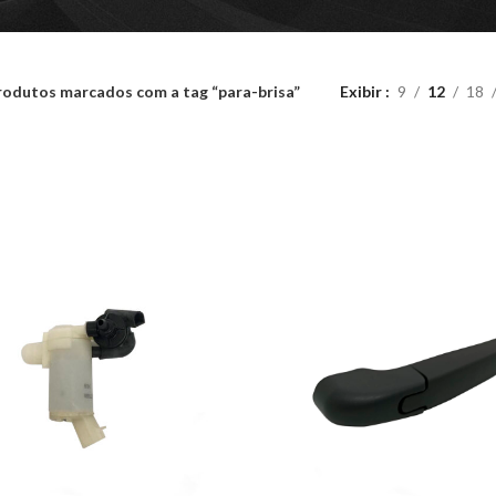
rodutos marcados com a tag “para-brisa”
Exibir
9
12
18