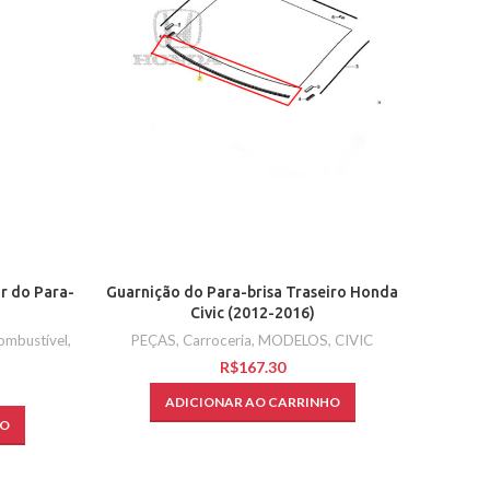
r do Para-
Guarnição do Para-brisa Traseiro Honda
Civic (2012-2016)
Combustível
,
PEÇAS
,
Carroceria
,
MODELOS
,
CIVIC
R$
ADICIONAR AO CARRINHO
HO