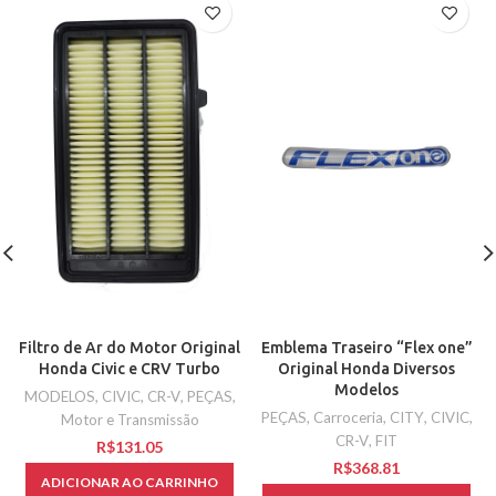
Filtro de Ar do Motor Original
Emblema Traseiro “Flex one”
Honda Civic e CRV Turbo
Original Honda Diversos
Modelos
MODELOS
,
CIVIC
,
CR-V
,
PEÇAS
,
PEÇAS
,
Carroceria
,
CITY
,
CIVIC
,
Motor e Transmissão
CR-V
,
FIT
R$
R$
ADICIONAR AO CARRINHO