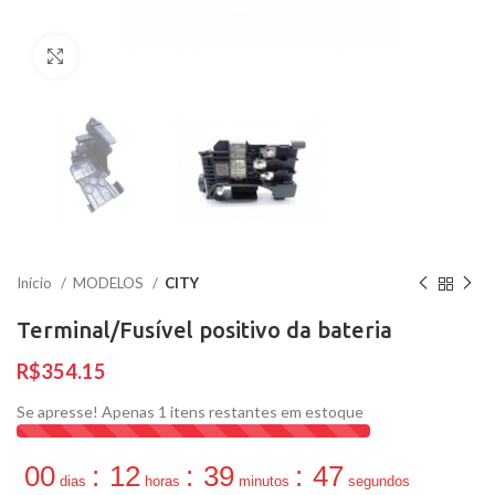
Clique para ampliar
Início
MODELOS
CITY
Terminal/Fusível positivo da bateria
R$
Se apresse! Apenas
1
itens restantes em estoque
00
:
12
:
39
:
47
dias
horas
minutos
segundos