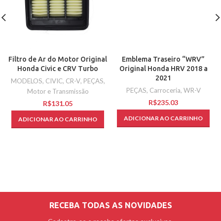
Filtro de Ar do Motor Original
Emblema Traseiro “WRV”
Honda Civic e CRV Turbo
Original Honda HRV 2018 a
2021
MODELOS
,
CIVIC
,
CR-V
,
PEÇAS
,
PEÇAS
,
Carroceria
,
WR-V
Motor e Transmissão
R$
R$
ADICIONAR AO CARRINHO
ADICIONAR AO CARRINHO
RECEBA TODAS AS NOVIDADES