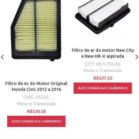
Filtro de ar do motor New City
e New HR-V aspirada
CITY
,
HR-V
,
PEÇAS
,
Motor e Transmissão
R$
Filtro de Ar do Motor Original
ADICIONAR AO CARRINHO
Honda Civic 2012 a 2016
CIVIC
,
PEÇAS
,
Motor e Transmissão
R$
ADICIONAR AO CARRINHO