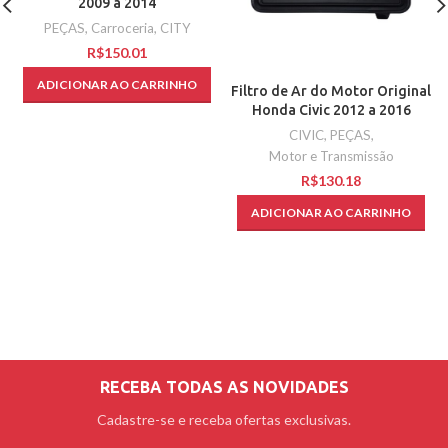
2009 a 2014
PEÇAS
,
Carroceria
,
CITY
R$
ADICIONAR AO CARRINHO
Filtro de Ar do Motor Original
Honda Civic 2012 a 2016
CIVIC
,
PEÇAS
,
Motor e Transmissão
R$
ADICIONAR AO CARRINHO
RECEBA TODAS AS NOVIDADES
Cadastre-se e receba ofertas exclusivas.