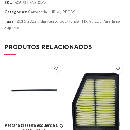
SKU:
60623T7A300ZZ
Categorias:
Carroceria
,
HR-V
,
PEÇAS
Tags:
(2016-2022)
,
dianteiro
,
do
,
Honda
,
HR-V
,
LD
,
Para-lama
,
Suporte
PRODUTOS RELACIONADOS
Pestana traseira esquerda City