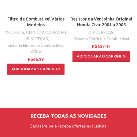
Filtro de Combustível Vários
Resistor da Ventoinha Original
Modelos
Honda Civic 2001 a 2005
MODELOS
,
CITY
,
CIVIC
,
CR-V
,
FIT
CIVIC
,
PEÇAS
,
,
HR-V
,
PEÇAS
,
Sistema Elétrico e Combustível
Sistema Elétrico e Combustível
,
R$
WR-V
ADICIONAR AO CARRINHO
R$
ADICIONAR AO CARRINHO
RECEBA TODAS AS NOVIDADES
Cadastre-se e receba ofertas exclusivas.