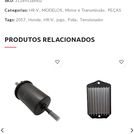
SKU:
3118951BH02
Categorias:
HR-V
,
MODELOS
,
Motor e Transmissão
,
PEÇAS
Tags:
2017
,
Honda
,
HR-V
,
jogo
,
Polia
,
Tensionador
PRODUTOS RELACIONADOS