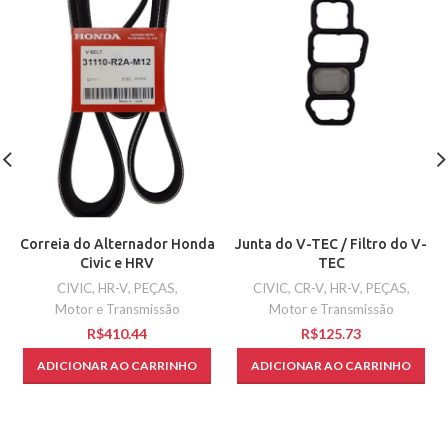
Junta do V-TEC / Filtro do V-
Correia do Alternador Honda
TEC
Civic e HRV
CIVIC
,
CR-V
,
HR-V
,
PEÇAS
,
CIVIC
,
HR-V
,
PEÇAS
,
Motor e Transmissão
Motor e Transmissão
R$
R$
ADICIONAR AO CARRINHO
ADICIONAR AO CARRINHO