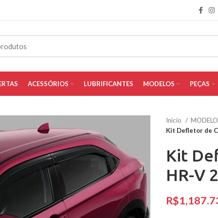
ERTAS
ACESSÓRIOS
LUBRIFICANTES
MODELOS
PEÇAS
Início
MODEL
Kit Defletor de
Kit De
HR-V 2
R$