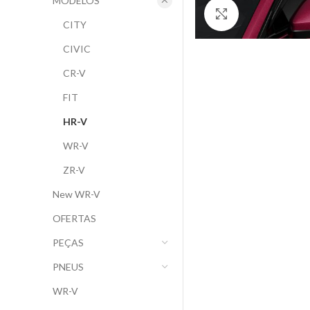
MODELOS
Clique para ampl
CITY
CIVIC
CR-V
FIT
HR-V
WR-V
ZR-V
New WR-V
OFERTAS
PEÇAS
PNEUS
WR-V