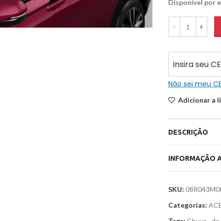
Disponível por
iar
Não sei meu C
Adicionar a l
DESCRIÇÃO
INFORMAÇÃO A
SKU:
08R043M0
Categorias:
AC
Tags:
Chuva
,
de