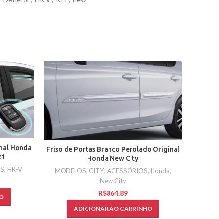
nal Honda
Automat
Friso de Portas Branco Perolado Original
21
Honda New City
S
,
HR-V
MODELOS
,
CITY
,
ACESSÓRIOS
,
Honda
,
New City
R$
O
ADICIONAR AO CARRINHO