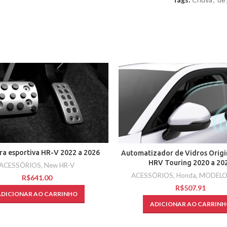
ra esportiva HR-V 2022 a 2026
Automatizador de Vidros Origi
HRV Touring 2020 a 20
ACESSÓRIOS
,
New HR-V
ACESSÓRIOS
,
Honda
,
MODELO
R$
R$
ADICIONAR AO CARRINHO
ADICIONAR AO CARRINH