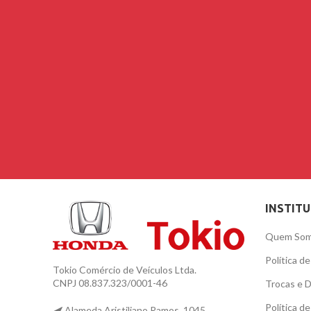
INSTIT
Quem So
Política d
Tokio Comércio de Veículos Ltda.
CNPJ 08.837.323/0001-46
Trocas e 
Política d
Alameda Aristiliano Ramos, 1045,