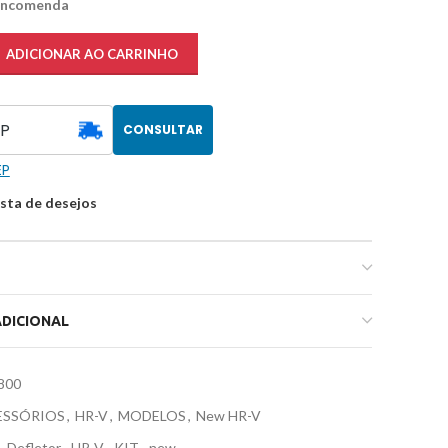
 encomenda
ADICIONAR AO CARRINHO
CONSULTAR
EP
ista de desejos
DICIONAL
800
ESSÓRIOS
,
HR-V
,
MODELOS
,
New HR-V
,
Defletor
,
HR-V
,
KIT
,
new