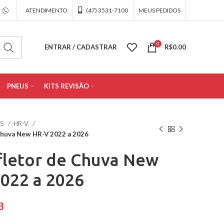
ATENDIMENTO
(47) 3531-7100
MEUS PEDIDOS
0
ENTRAR / CADASTRAR
R$
0.00
PNEUS
KITS REVISÃO
OS
HR-V
 Chuva New HR-V 2022 a 2026
fletor de Chuva New
022 a 2026