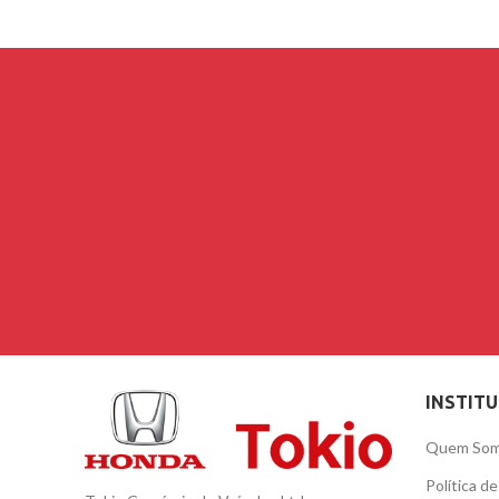
INSTIT
Quem So
Política d