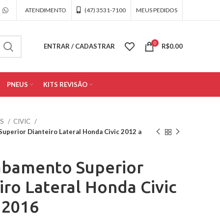
ATENDIMENTO
(47) 3531-7100
MEUS PEDIDOS
0
ENTRAR / CADASTRAR
R$
0.00
PNEUS
KITS REVISÃO
OS
CIVIC
uperior Dianteiro Lateral Honda Civic 2012 a
abamento Superior
iro Lateral Honda Civic
 2016