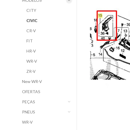
MODELOS
CITY
CIVIC
CR-V
FIT
HR-V
WR-V
ZR-V
New WR-V
OFERTAS
PEÇAS
PNEUS
WR-V