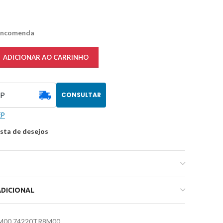
 encomenda
ADICIONAR AO CARRINHO
CONSULTAR
EP
ista de desejos
DICIONAL
M00 74220TR8M00