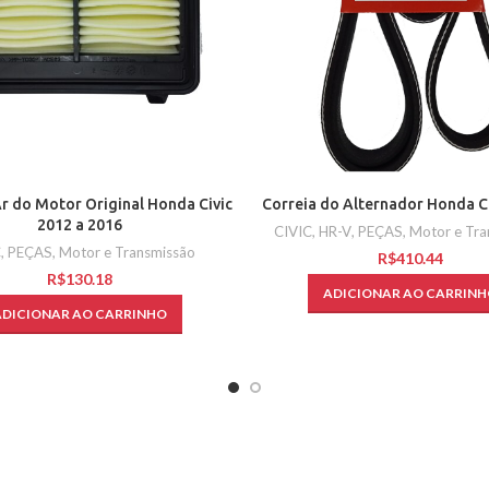
Ar do Motor Original Honda Civic
Correia do Alternador Honda C
2012 a 2016
CIVIC
,
HR-V
,
PEÇAS
,
Motor e Tra
C
,
PEÇAS
,
Motor e Transmissão
R$
R$
ADICIONAR AO CARRINH
ADICIONAR AO CARRINHO