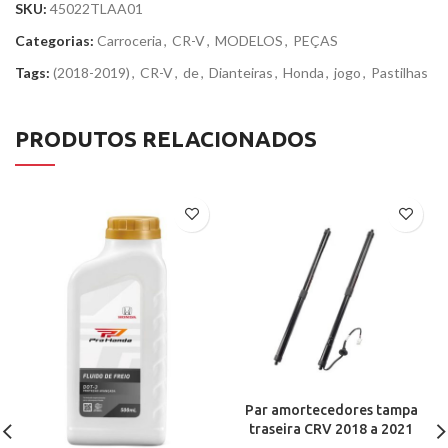
SKU:
45022TLAA01
Categorias:
Carroceria
,
CR-V
,
MODELOS
,
PEÇAS
Tags:
(2018-2019)
,
CR-V
,
de
,
Dianteiras
,
Honda
,
jogo
,
Pastilhas
PRODUTOS RELACIONADOS
Par amortecedores tampa
traseira CRV 2018 a 2021