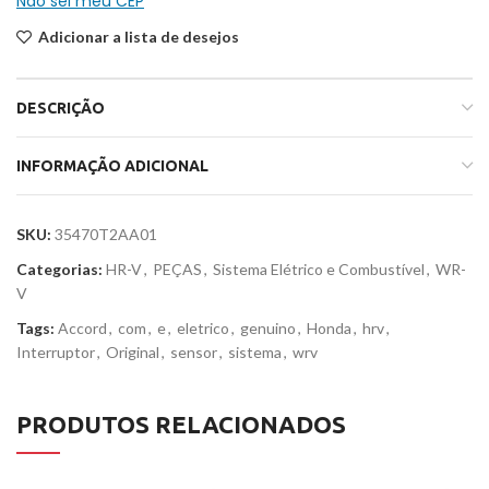
Não sei meu CEP
Adicionar a lista de desejos
DESCRIÇÃO
INFORMAÇÃO ADICIONAL
SKU:
35470T2AA01
Categorias:
HR-V
,
PEÇAS
,
Sistema Elétrico e Combustível
,
WR-
V
Tags:
Accord
,
com
,
e
,
eletrico
,
genuino
,
Honda
,
hrv
,
Interruptor
,
Original
,
sensor
,
sistema
,
wrv
PRODUTOS RELACIONADOS