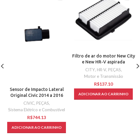
Filtro de ar do motor New City
e New HR-V aspirada
CITY
,
HR-V
,
PEÇAS
,
Motor e Transmissão
R$
Sensor de Impacto Lateral
ADICIONAR AO CARRINHO
Original Civic 2014 a 2016
CIVIC
,
PEÇAS
,
Sistema Elétrico e Combustível
R$
ADICIONAR AO CARRINHO