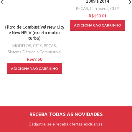
2009 a 2014
PEÇAS
,
Carroceria
,
CITY
R$
ADICIONAR AO CARRINHO
Filtro de Combustível New City
e New HR-V (exceto motor
turbo)
MODELOS
,
CITY
,
PEÇAS
,
Sistema Elétrico e Combustível
R$
ADICIONAR AO CARRINHO
RECEBA TODAS AS NOVIDADES
Cadastre-se e receba ofertas exclusivas.