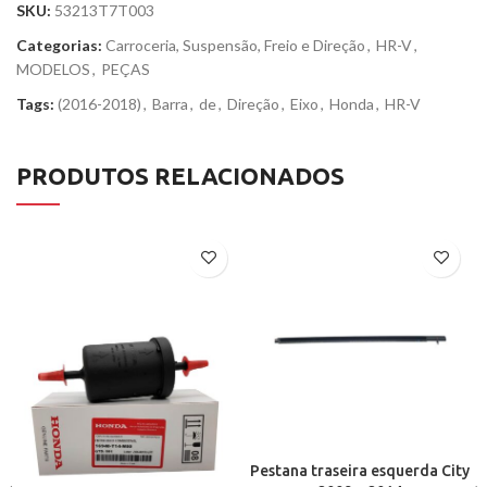
SKU:
53213T7T003
Categorias:
Carroceria, Suspensão, Freio e Direção
,
HR-V
,
MODELOS
,
PEÇAS
Tags:
(2016-2018)
,
Barra
,
de
,
Direção
,
Eixo
,
Honda
,
HR-V
PRODUTOS RELACIONADOS
Pestana traseira esquerda City