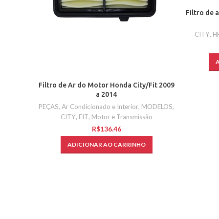
Filtro de
CITY
,
H
Filtro de Ar do Motor Honda City/Fit 2009
a 2014
PEÇAS
,
Ar Condicionado e Interior
,
MODELOS
,
CITY
,
FIT
,
Motor e Transmissão
R$
ADICIONAR AO CARRINHO