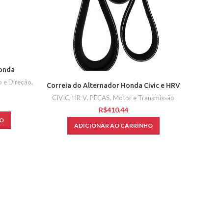
Honda
o e Direção
,
Filt
Correia do Alternador Honda Civic e HRV
CIVIC
,
HR-V
,
PEÇAS
,
Motor e Transmissão
PEÇAS
,
R$
CI
O
ADICIONAR AO CARRINHO