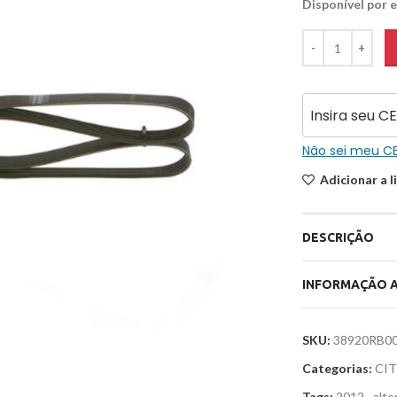
Disponível por
Não sei meu C
Adicionar a l
DESCRIÇÃO
INFORMAÇÃO A
SKU:
38920RB0
Categorias:
CI
Tags:
2012
,
alte