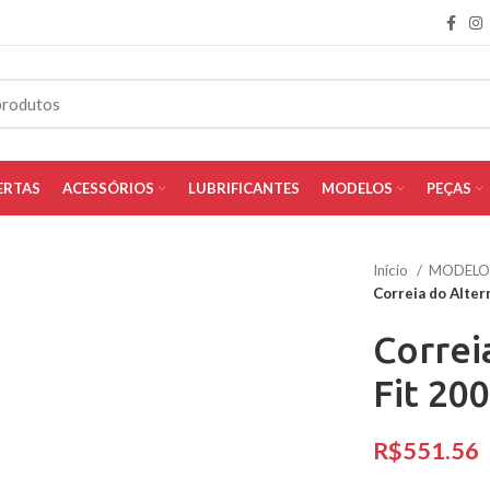
ERTAS
ACESSÓRIOS
LUBRIFICANTES
MODELOS
PEÇAS
Início
MODEL
Correia do Alter
Correi
Fit 20
R$