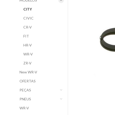
MODELOS
CITY
CIVIC
CR-V
FIT
HR-V
WR-V
ZR-V
New WR-V
OFERTAS
PEÇAS
PNEUS
WR-V