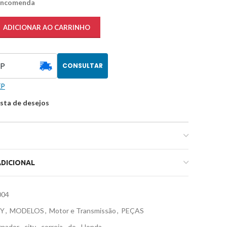
 encomenda
ADICIONAR AO CARRINHO
CONSULTAR
EP
ista de desejos
DICIONAL
004
TY
,
MODELOS
,
Motor e Transmissão
,
PEÇAS
rnador
,
city
,
correia
,
do
,
Honda