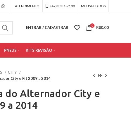
ATENDIMENTO
(47) 3531-7100
MEUS PEDIDOS
0
ENTRAR / CADASTRAR
R$
0.00
PNEUS
KITS REVISÃO
OS
CITY
nador City e Fit 2009 a 2014
a do Alternador City e
09 a 2014