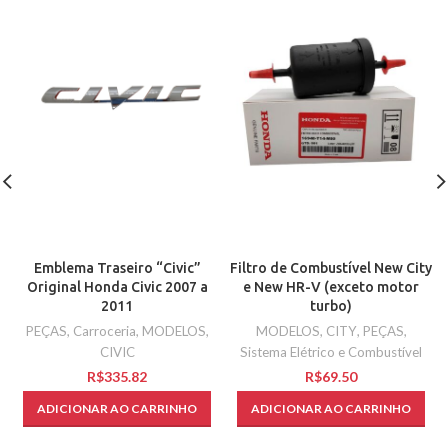
Filtro de Combustível New City
Emblema Traseiro “Civic”
e New HR-V (exceto motor
Original Honda Civic 2007 a
turbo)
2011
MODELOS
,
CITY
,
PEÇAS
,
PEÇAS
,
Carroceria
,
MODELOS
,
Sistema Elétrico e Combustível
CIVIC
R$
R$
ADICIONAR AO CARRINHO
ADICIONAR AO CARRINHO