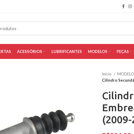
ERTAS
ACESSÓRIOS
LUBRIFICANTES
MODELOS
PEÇAS
Início
MODEL
Cilindro Secund
Cilind
Embrea
(2009-