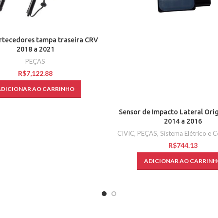
rtecedores tampa traseira CRV
2018 a 2021
PEÇAS
R$
ADICIONAR AO CARRINHO
Sensor de Impacto Lateral Orig
2014 a 2016
CIVIC
,
PEÇAS
,
Sistema Elétrico e 
R$
ADICIONAR AO CARRINH