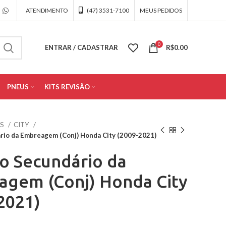
ATENDIMENTO
(47) 3531-7100
MEUS PEDIDOS
0
ENTRAR / CADASTRAR
R$
0.00
PNEUS
KITS REVISÃO
OS
CITY
ário da Embreagem (Conj) Honda City (2009-2021)
ro Secundário da
gem (Conj) Honda City
2021)