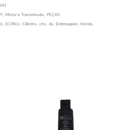
A41
TY
,
Motor e Transmissão
,
PEÇAS
1)
,
(CONJ.)
,
Cilindro
,
city
,
da
,
Embreagem
,
Honda
,