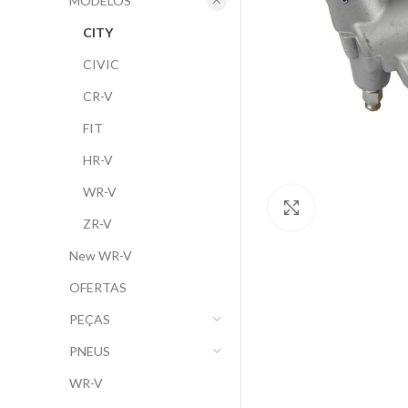
MODELOS
CITY
CIVIC
CR-V
FIT
HR-V
WR-V
Clique para ampl
ZR-V
New WR-V
OFERTAS
PEÇAS
PNEUS
WR-V