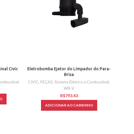
inal Civic
Eletrobomba Ejetor do Limpador do Para-
Filtro 
Brisa
Combustível
CIVIC
,
PEÇAS
,
Sistema Elétrico e Combustível
,
PEÇAS
,
WR-V
C
R$
O
ADICIONAR AO CARRINHO