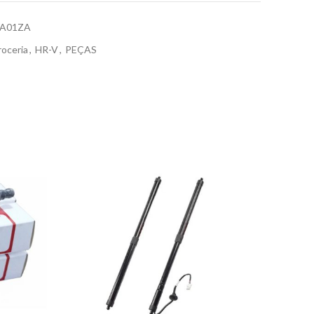
A01ZA
roceria
,
HR-V
,
PEÇAS