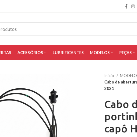
ERTAS
ACESSÓRIOS
LUBRIFICANTES
MODELOS
PEÇAS
Início
MODEL
Cabo de abertura
2021
Cabo d
portin
capô H