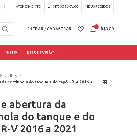
ATENDIMENTO
(47) 3531-7100
MEUS PEDIDOS
0
ENTRAR / CADASTRAR
R$
0.00
PNEUS
KITS REVISÃO
OS
HR-V
 da portinhola do tanque e do capô HR-V 2016 a
e abertura da
hola do tanque e do
R-V 2016 a 2021