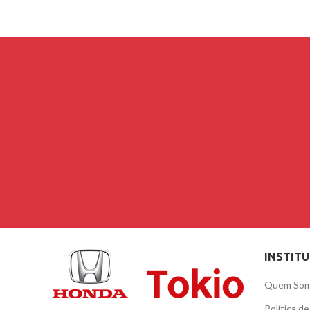
INSTIT
Quem So
Política d