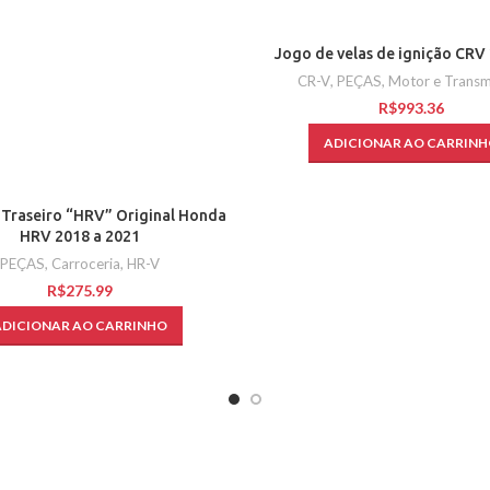
Jogo de velas de ignição CRV 
CR-V
,
PEÇAS
,
Motor e Transm
R$
ADICIONAR AO CARRINH
Traseiro “HRV” Original Honda
HRV 2018 a 2021
PEÇAS
,
Carroceria
,
HR-V
R$
ADICIONAR AO CARRINHO