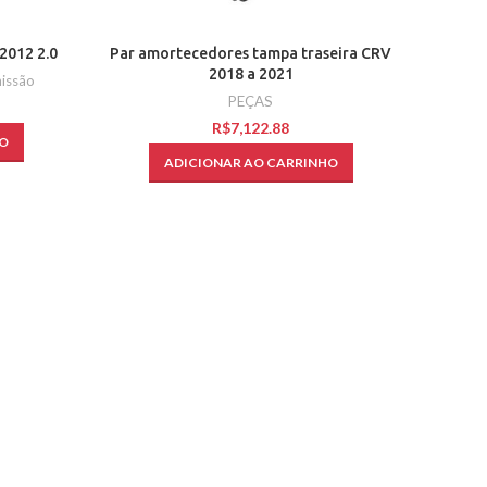
2012 2.0
Par amortecedores tampa traseira CRV
2018 a 2021
issão
PEÇAS
R$
O
ADICIONAR AO CARRINHO
Filt
PEÇAS
,
CI