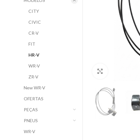
MODELOS
CITY
CIVIC
CR-V
FIT
HR-V
WR-V
Clique para ampl
ZR-V
New WR-V
OFERTAS
PEÇAS
PNEUS
WR-V