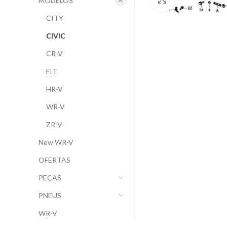
MODELOS
CITY
CIVIC
CR-V
FIT
HR-V
WR-V
ZR-V
New WR-V
OFERTAS
PEÇAS
PNEUS
WR-V