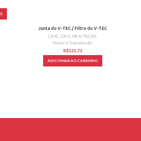
O
Junta do V-TEC / Filtro do V-TEC
Tubo do
CIVIC
,
CR-V
,
HR-V
,
PEÇAS
,
MODELO
Motor e Transmissão
R$
ADICIONAR AO CARRINHO