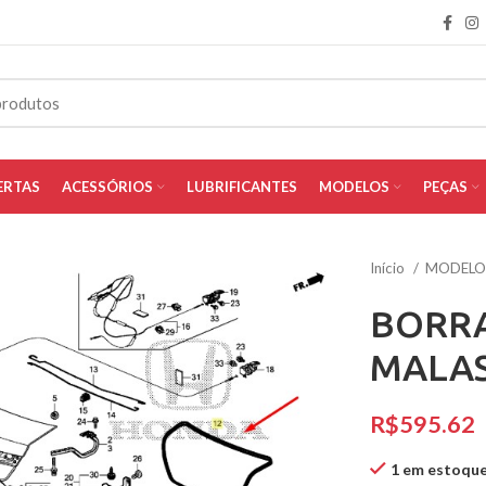
ERTAS
ACESSÓRIOS
LUBRIFICANTES
MODELOS
PEÇAS
Início
MODEL
BORR
MALA
R$
1 em estoqu
iar