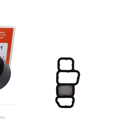
ÇAS
,