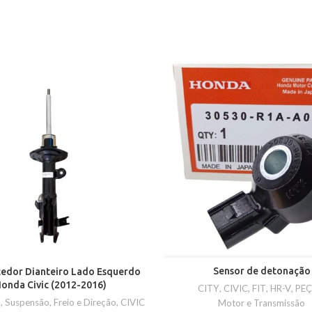
Sensor de detonação
edor Dianteiro Lado Esquerdo
onda Civic (2012-2016)
CITY
,
CIVIC
,
FIT
,
HR-V
,
PE
, Suspensão, Freio e Direção
,
CIVIC
Motor e Transmissão