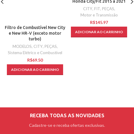
Honda City/Fit 2015 a 2021
CITY
,
FIT
,
PEÇAS
,
Motor e Transmissão
R$
Filtro de Combustível New City
ADICIONAR AO CARRINHO
e New HR-V (exceto motor
turbo)
MODELOS
,
CITY
,
PEÇAS
,
Sistema Elétrico e Combustível
R$
ADICIONAR AO CARRINHO
RECEBA TODAS AS NOVIDADES
Cadastre-se e receba ofertas exclusivas.