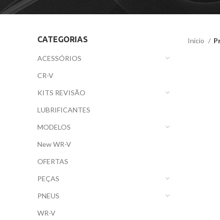
CATEGORIAS
Início
P
ACESSÓRIOS
CR-V
KITS REVISÃO
LUBRIFICANTES
MODELOS
New WR-V
OFERTAS
PEÇAS
PNEUS
WR-V