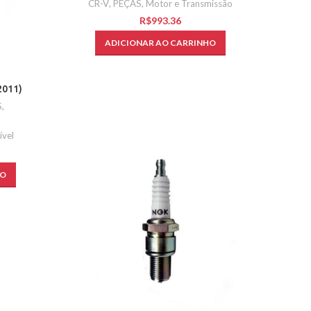
CR-V
,
PEÇAS
,
Motor e Transmissão
R$
ADICIONAR AO CARRINHO
2011)
S
,
ível
HO