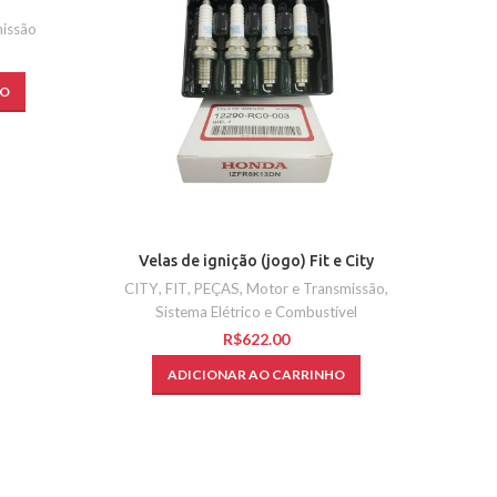
issão
HO
Velas de ignição (jogo) Fit e City
CITY
,
FIT
,
PEÇAS
,
Motor e Transmissão
,
Sistema Elétrico e Combustível
R$
ADICIONAR AO CARRINHO