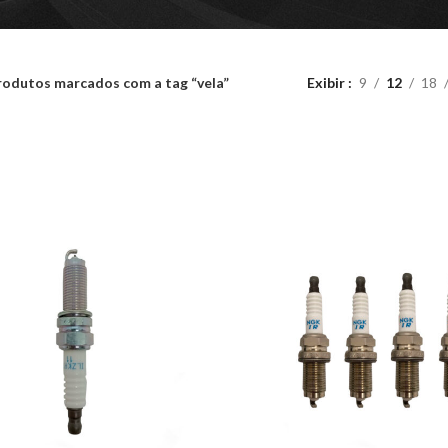
rodutos marcados com a tag “vela”
Exibir
9
12
18