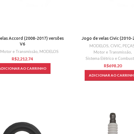
elas Accord (2008-2017) versões
Jogo de velas Civic (2010-
V6
MODELOS
,
CIVIC
,
PEÇA
,
Motor e Transmissão
,
MODELOS
Motor e Transmissão
,
Sistema Elétrico e Combust
R$
R$
ADICIONAR AO CARRINHO
ADICIONAR AO CARRIN