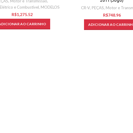
2011 (Jogo)
EÇAS
,
Motor e Transmissão
,
Elétrico e Combustível
,
MODELOS
CR-V
,
PEÇAS
,
Motor e Transm
R$
R$
ADICIONAR AO CARRINHO
ADICIONAR AO CARRIN