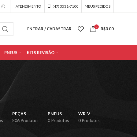
ATENDIMENTO
(47) 3531-7100
MEUS PEDIDOS
0
ENTRAR / CADASTRAR
R$
0.00
PNEUS
KITS REVISÃO
PEÇAS
PNEUS
WR-V
os
806 Produtos
0 Produtos
0 Produtos