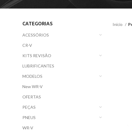
CATEGORIAS
Início
P
ACESSÓRIOS
CR-V
KITS REVISÃO
LUBRIFICANTES
MODELOS
New WR-V
OFERTAS
PEÇAS
PNEUS
WR-V