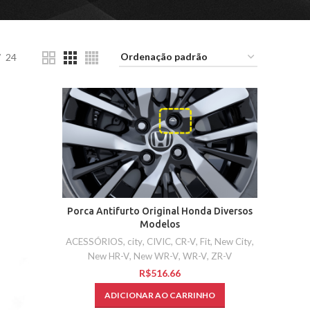
24
Porca Antifurto Original Honda Diversos
Modelos
ACESSÓRIOS
,
city
,
CIVIC
,
CR-V
,
Fit
,
New City
,
New HR-V
,
New WR-V
,
WR-V
,
ZR-V
R$
ADICIONAR AO CARRINHO