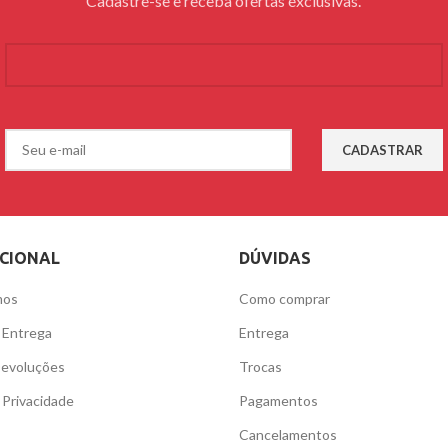
Cadastre-se e receba ofertas exclusivas.
UCIONAL
DÚVIDAS
mos
Como comprar
e Entrega
Entrega
Devoluções
Trocas
e Privacidade
Pagamentos
Cancelamentos