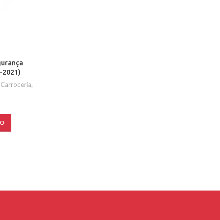
gurança
5-2021)
,
Carroceria
,
HO