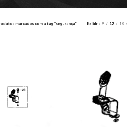
rodutos marcados com a tag “segurança”
Exibir
9
12
18