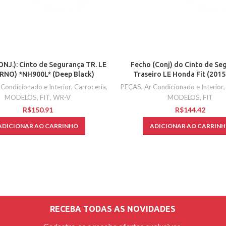
NJ.): Cinto de Segurança TR. LE
Fecho (Conj) do Cinto de Se
RNO) *NH900L* (Deep Black)
Traseiro LE Honda Fit (201
 Condicionado e Interior
,
Carroceria
,
PEÇAS
,
Ar Condicionado e Interior
MODELOS
,
FIT
,
WR-V
MODELOS
,
FIT
R$
R$
ADICIONAR AO CARRINHO
ADICIONAR AO CARRIN
RECEBA TODAS AS NOVIDADES