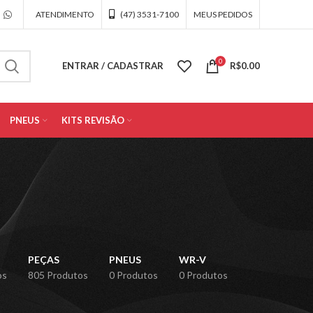
ATENDIMENTO
(47) 3531-7100
MEUS PEDIDOS
0
ENTRAR / CADASTRAR
R$
0.00
PNEUS
KITS REVISÃO
PEÇAS
PNEUS
WR-V
os
805 Produtos
0 Produtos
0 Produtos