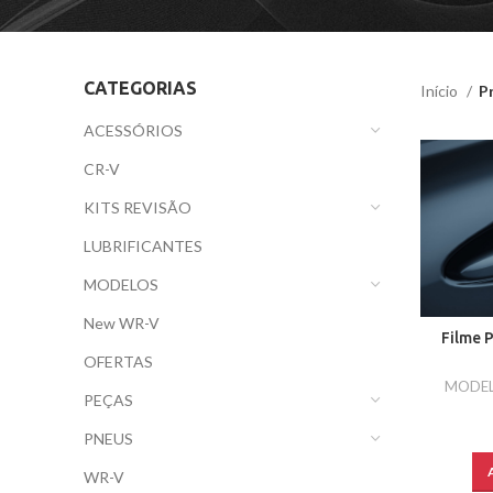
CATEGORIAS
Início
P
ACESSÓRIOS
CR-V
KITS REVISÃO
LUBRIFICANTES
MODELOS
New WR-V
Filme 
OFERTAS
MODE
PEÇAS
PNEUS
WR-V