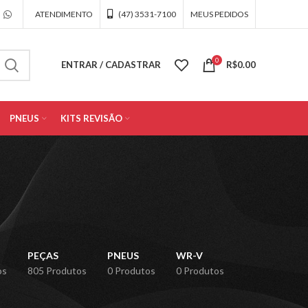
ATENDIMENTO
(47) 3531-7100
MEUS PEDIDOS
0
ENTRAR / CADASTRAR
R$
0.00
PNEUS
KITS REVISÃO
PEÇAS
PNEUS
WR-V
os
805 Produtos
0 Produtos
0 Produtos