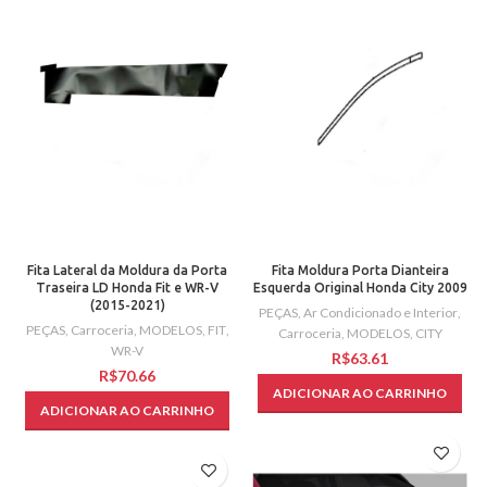
Fita Lateral da Moldura da Porta
Fita Moldura Porta Dianteira
Traseira LD Honda Fit e WR-V
Esquerda Original Honda City 2009
(2015-2021)
PEÇAS
,
Ar Condicionado e Interior
,
PEÇAS
,
Carroceria
,
MODELOS
,
FIT
,
Carroceria
,
MODELOS
,
CITY
WR-V
R$
R$
ADICIONAR AO CARRINHO
ADICIONAR AO CARRINHO