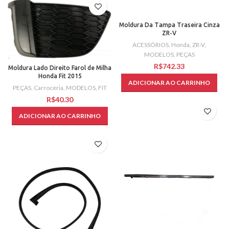
Moldura Da Tampa Traseira Cinza
ZR-V
ACESSÓRIOS
,
Honda
,
ZR-V
,
MODELOS
,
PEÇAS
R$
Moldura Lado Direito Farol de Milha
Honda Fit 2015
ADICIONAR AO CARRINHO
PEÇAS
,
Carroceria
,
MODELOS
,
FIT
R$
ADICIONAR AO CARRINHO