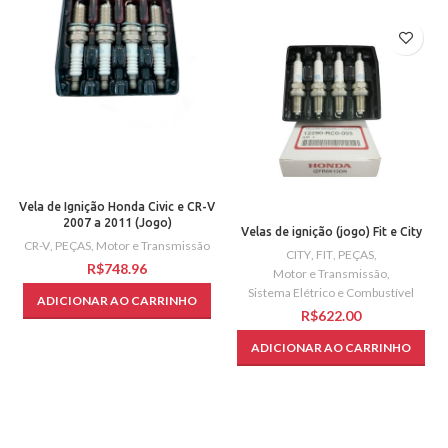
Vela de Ignição Honda Civic e CR-V
2007 a 2011 (Jogo)
Velas de ignição (jogo) Fit e City
CR-V
,
PEÇAS
,
Motor e Transmissão
CITY
,
FIT
,
PEÇAS
,
R$
Motor e Transmissão
,
Sistema Elétrico e Combustível
ADICIONAR AO CARRINHO
R$
ADICIONAR AO CARRINHO