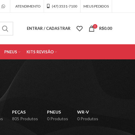
ATENDIMENTO
(47) 3531-7100
MEUS PEDIDOS
0
ENTRAR / CADASTRAR
R$
0.00
PNEUS
KITS REVISÃO
PEÇAS
PNEUS
WR-V
os
805 Produtos
0 Produtos
0 Produtos