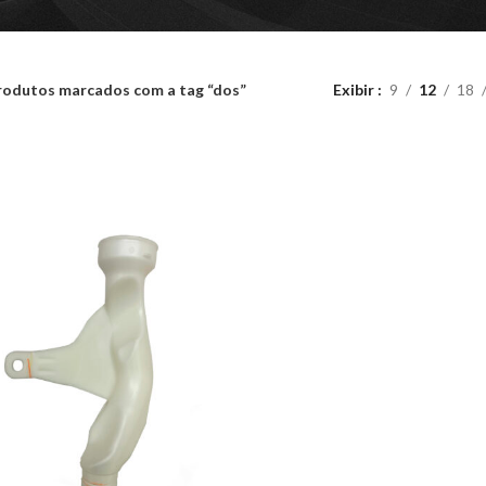
rodutos marcados com a tag “dos”
Exibir
9
12
18