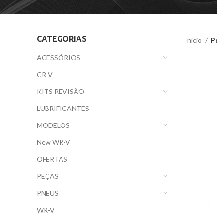
CATEGORIAS
Início
P
ACESSÓRIOS
CR-V
KITS REVISÃO
LUBRIFICANTES
MODELOS
New WR-V
OFERTAS
PEÇAS
PNEUS
WR-V