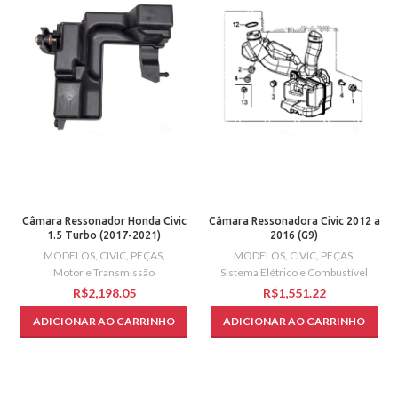
Câmara Ressonador Honda Civic
Câmara Ressonadora Civic 2012 a
1.5 Turbo (2017-2021)
2016 (G9)
MODELOS
,
CIVIC
,
PEÇAS
,
MODELOS
,
CIVIC
,
PEÇAS
,
Motor e Transmissão
Sistema Elétrico e Combustível
R$
R$
ADICIONAR AO CARRINHO
ADICIONAR AO CARRINHO