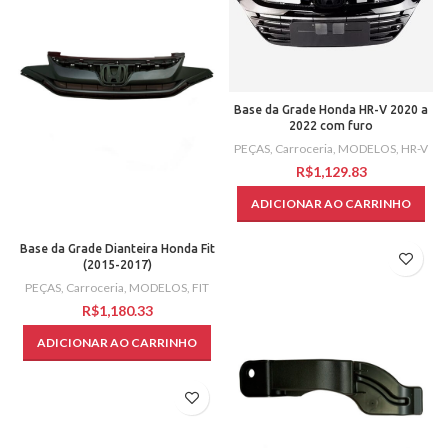
Base da Grade Honda HR-V 2020 a
2022 com furo
PEÇAS
,
Carroceria
,
MODELOS
,
HR-V
R$
ADICIONAR AO CARRINHO
Base da Grade Dianteira Honda Fit
(2015-2017)
PEÇAS
,
Carroceria
,
MODELOS
,
FIT
R$
ADICIONAR AO CARRINHO