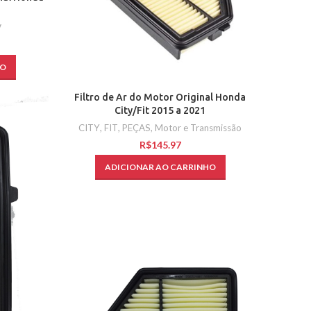
V
HO
Filtro de Ar do Motor Original Honda
City/Fit 2015 a 2021
CITY
,
FIT
,
PEÇAS
,
Motor e Transmissão
R$
ADICIONAR AO CARRINHO