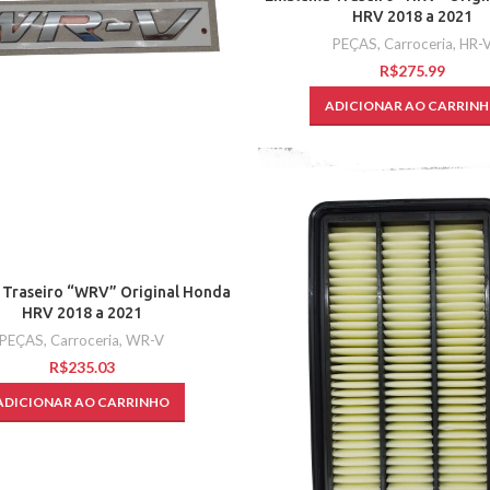
HRV 2018 a 2021
PEÇAS
,
Carroceria
,
HR-
R$
ADICIONAR AO CARRIN
Traseiro “WRV” Original Honda
HRV 2018 a 2021
PEÇAS
,
Carroceria
,
WR-V
R$
ADICIONAR AO CARRINHO