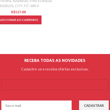
rroceria, Suspensão, Freio e Direção
,
ODELOS
,
CITY
,
FIT
,
WR-V
R$
ADICIONAR AO CARRINHO
RECEBA TODAS AS NOVIDADES
Cadastre-se e receba ofertas exclusivas.