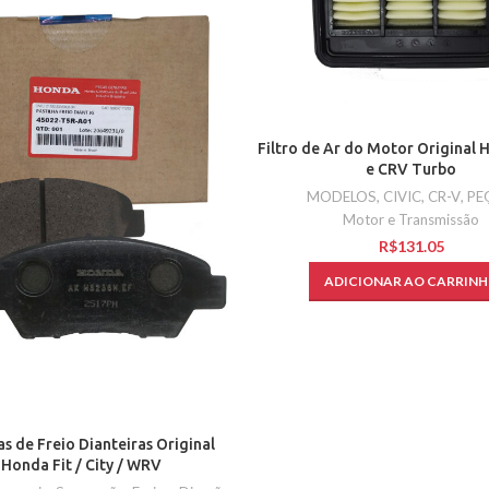
Filtro de Ar do Motor Original 
e CRV Turbo
MODELOS
,
CIVIC
,
CR-V
,
PE
Motor e Transmissão
R$
ADICIONAR AO CARRIN
as de Freio Dianteiras Original
Honda Fit / City / WRV