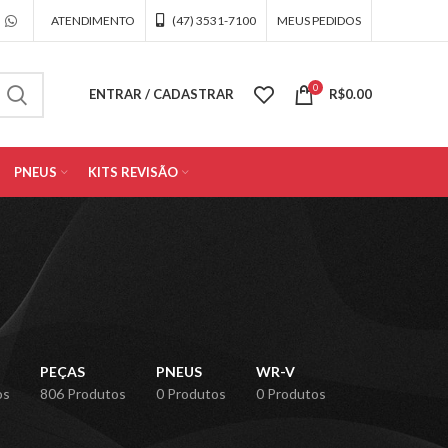
ATENDIMENTO
(47) 3531-7100
MEUS PEDIDOS
0
ENTRAR / CADASTRAR
R$
0.00
PNEUS
KITS REVISÃO
PEÇAS
PNEUS
WR-V
os
806 Produtos
0 Produtos
0 Produtos