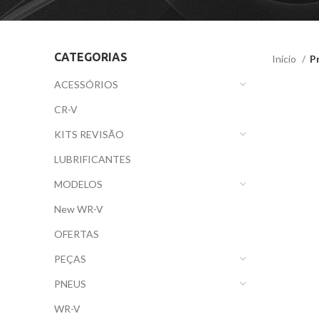
CATEGORIAS
Início
P
ACESSÓRIOS
CR-V
KITS REVISÃO
LUBRIFICANTES
MODELOS
New WR-V
OFERTAS
PEÇAS
PNEUS
WR-V