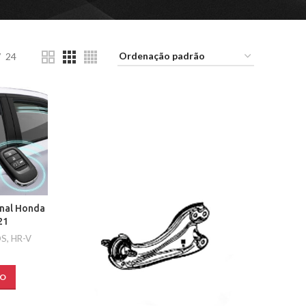
24
inal Honda
21
OS
,
HR-V
HO