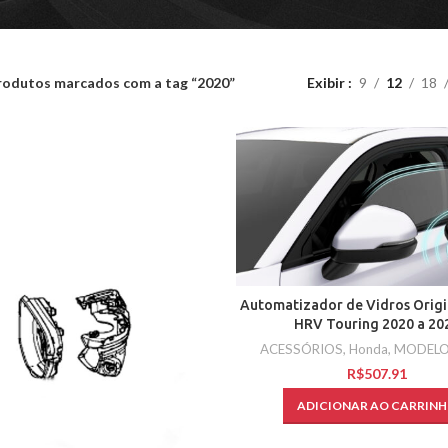
rodutos marcados com a tag “2020”
Exibir
9
12
18
Automatizador de Vidros Orig
HRV Touring 2020 a 20
ACESSÓRIOS
,
Honda
,
MODEL
R$
ADICIONAR AO CARRIN