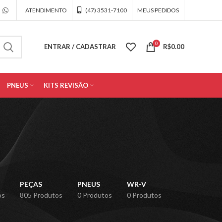
ATENDIMENTO
(47) 3531-7100
MEUS PEDIDOS
0
ENTRAR / CADASTRAR
R$
0.00
PNEUS
KITS REVISÃO
PEÇAS
PNEUS
WR-V
os
805 Produtos
0 Produtos
0 Produtos