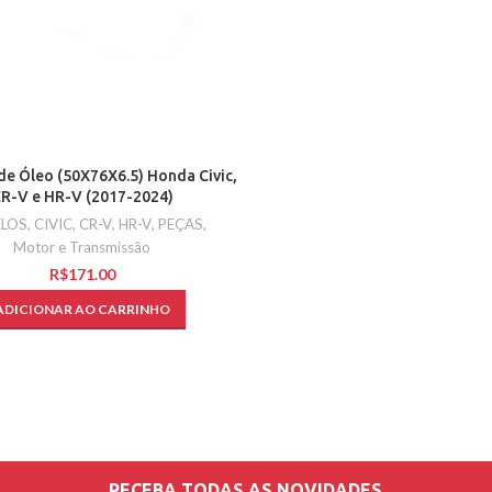
de Óleo (50X76X6.5) Honda Civic,
R-V e HR-V (2017-2024)
LOS
,
CIVIC
,
CR-V
,
HR-V
,
PEÇAS
,
Motor e Transmissão
R$
ADICIONAR AO CARRINHO
RECEBA TODAS AS NOVIDADES