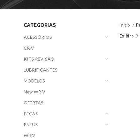
CATEGORIAS
Início
P
Exibir
9
ACESSÓRIOS
CR-V
KITS REVISÃO
LUBRIFICANTES
MODELOS
New WR-V
OFERTAS
PEÇAS
PNEUS
WR-V